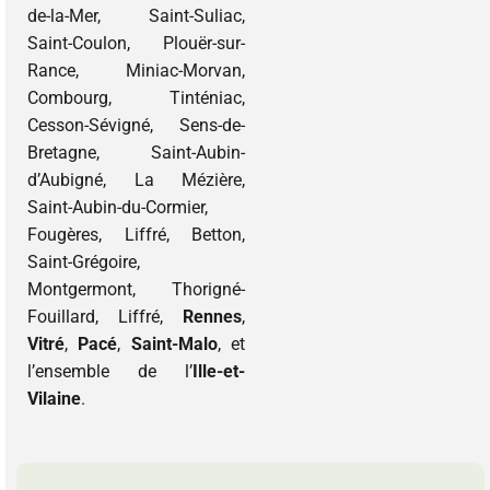
de-la-Mer, Saint-Suliac,
Saint-Coulon, Plouër-sur-
Rance, Miniac-Morvan,
Combourg, Tinténiac,
Cesson-Sévigné, Sens-de-
Bretagne, Saint-Aubin-
d’Aubigné, La Mézière,
Saint-Aubin-du-Cormier,
Fougères, Liffré, Betton,
Saint-Grégoire,
Montgermont, Thorigné-
Fouillard, Liffré,
Rennes
,
Vitré
,
Pacé
,
Saint-Malo
, et
l’ensemble de l’
Ille-et-
Vilaine
.