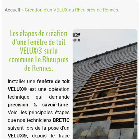
Accueil
»
Création d’un VELUX au Rheu près de Rennes.
Les étapes de création
d’une fenêtre de toit
VELUX® sur la
commune Le Rheu près
de Rennes.
Installer une
fenêtre de toit
VELUX®
est une opération
technique qui demande
précision
&
savoir-faire
.
Voici les principales étapes
que nos techniciens
BRETIC
suivent lors de la pose d’un
VELUX®
, depuis le tracé