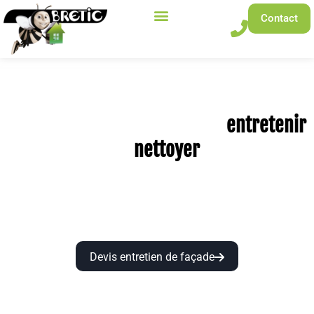
Contact
BRETIC vous accompagne pour
entretenir
et
nettoyer
votre façade près de Rennes, Dinan, Saint-
Malo, Vitré...
Nous révélons la beauté de votre maison à Rennes ou aux
alentours.
Devis entretien de façade