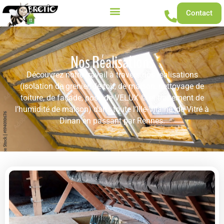
Contact
Nos Réalisations
Découvrez notre travail à travers nos réalisations
(isolation de grenier, de toit, de maison, nettoyage de
toiture, de façade, pose de VELUX © et traitement de
l’humidité de maison) dans toute l’Ille-Vilaine, de Vitré à
Dinan en passant par Rennes.