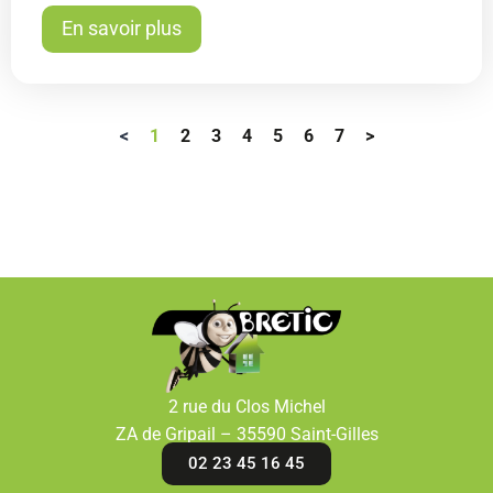
En savoir plus
<
1
2
3
4
5
6
7
>
2 rue du Clos Michel
ZA de Gripail – 35590 Saint-Gilles
02 23 45 16 45