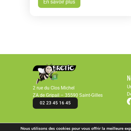
En savoir plus
N
U
2 rue du Clos Michel
D
ZA de Gripail – 35590 Saint-Gilles
02 23 45 16 45
Nous utilisons des cookies pour vous offrir la meilleure expé