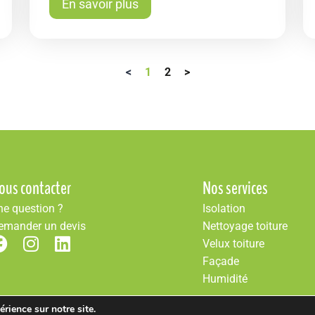
En savoir plus
<
1
2
>
ous contacter
Nos services
ne question ?
Isolation
emander un devis
Nettoyage toiture
Velux toiture
Façade
Humidité
rience sur notre site.