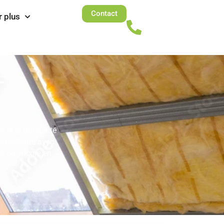
Contact
r plus
 et la durabilité
ccueillante avec
it ou encore en