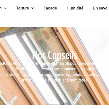
n
Toiture
Façade
Humidité
En savoi
Nos Conseils
tuces et conseils d’entretien de maison pour préserver la beauté
 de vie près de Rennes. Rendez votre maison plus agréable et a
 en entretien de façade, en isolation de combles, en nettoyage to
installation de solution anti humidité !