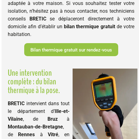
adaptée à votre maison. Si vous souhaitez tester votre
isolation, n’hésitez pas à nous contacter, nos techniciens
conseils
BRETIC
se déplaceront directement à votre
domicile afin d’établir un
bilan thermique gratuit
de votre
habitation.
Bilan thermique gratuit sur rendez-vous
Une intervention
complète : du bilan
thermique à la pose.
BRETIC
intervient dans tout
le département d’
Ille-et-
Vilaine
, de
Bruz
à
Montauban-de-Bretagne
,
de
Rennes
à
Vitré
, en