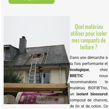
Quel matériau
utiliser pour isoler
mes rampants de
toiture ?
Dans une démarche à
la fois performante et
écologique
, chez
BRETIC
nous
recommandons le
matériau BIOFIB’Trio,
un
isolant biosourcé
composé de chanvre,
de lin et de coton. Ce