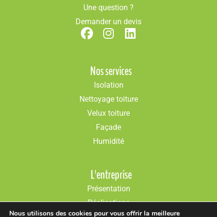
Une question ?
Demander un devis
Nos services
Isolation
Nettoyage toiture
Velux toiture
Façade
Humidité
L'entreprise
Présentation
Réalisations
Nous utilisons des cookies pour vous offrir la meilleure
Conseils