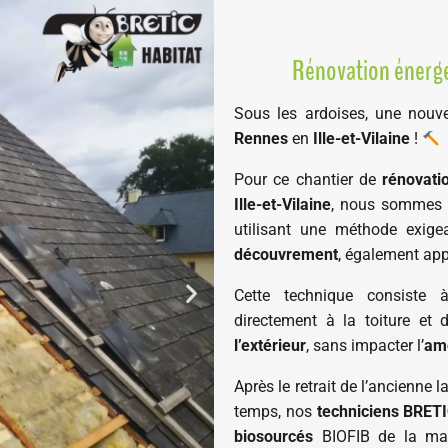
Rénovation énerge
Sous les ardoises, une nouve
Rennes
en
Ille-et-Vilaine
!
Pour ce chantier de
rénovati
Ille-et-Vilaine
, nous sommes i
utilisant une méthode exige
découvrement
, également ap
Cette technique consiste
directement à la toiture et 
l’extérieur
, sans impacter l’
am
Après le retrait de l’ancienne 
temps, nos
techniciens BRET
biosourcés
BIOFIB de la mar