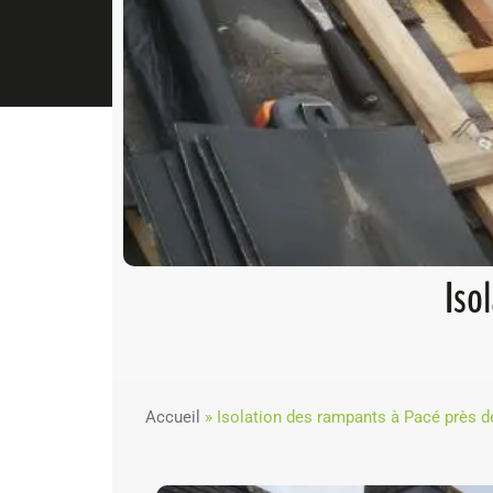
Iso
Accueil
»
Isolation des rampants à Pacé près d