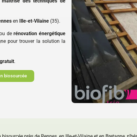
&
maîtrise des techniques de
ennes
en
Ille-et-Vilaine
(35).
ou de
rénovation énergétique
 pour trouver la solution la
gratuit
.
ion biosourcée
n bisourcée près de Rennes, en Ille-et-Vilaine et en Bretagne, n’hé