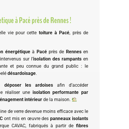
tique à Pacé près de Rennes !
lle vie pour cette
toiture à Pacé
, près de
on énergétique
à
Pacé
près de
Rennes
en
ntervenus sur l’
isolation des rampants
en
ante et peu connue du grand public : le
pelé
désardoisage
.
 à
déposer les ardoises
afin d’accéder
de réaliser une
isolation performante par
énagement intérieur
de la maison.
laine de verre devenue moins efficace avec le
IC
ont mis en œuvre des
panneaux isolants
que CAVAC, fabriqués à partir de
fibres