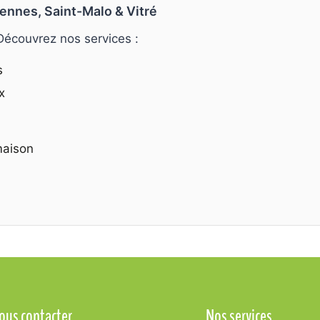
ennes, Saint-Malo & Vitré
 Découvrez nos services :
s
x
maison
ous contacter
Nos services