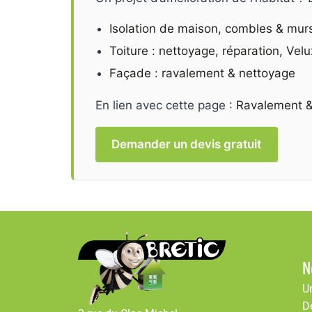
Isolation de maison, combles & mur
Toiture : nettoyage, réparation, Velu
Façade : ravalement & nettoyage
En lien avec cette page :
Ravalement &
Demander un devis gratuit
N
U
D