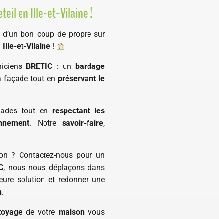
eil en Ille-et-Vilaine !
 d’un bon coup de propre sur
n
Ille-et-Vilaine
!
hniciens
BRETIC
: un
bardage
la façade tout en
préservant le
çades tout en
respectant les
onnement
. Notre
savoir-faire
,
son ? Contactez-nous pour un
C
, nous nous déplaçons dans
eure solution et redonner une
n
.
toyage
de votre
maison
vous