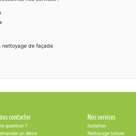
s
x
 nettoyage de façade
ous contacter
Nos services
ne question ?
Isolation
emander un devis
Nettoyage toiture