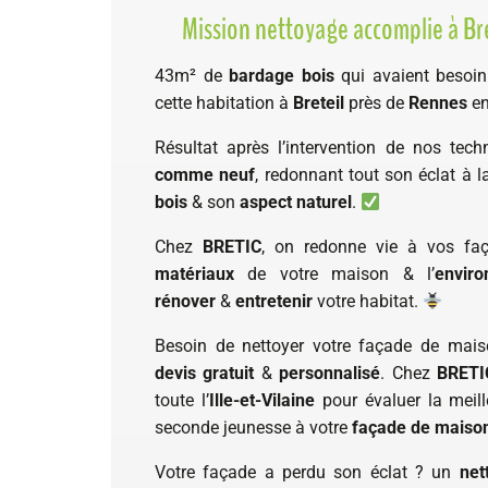
Mission nettoyage accomplie à Bret
43m² de
bardage bois
qui avaient besoin
cette habitation à
Breteil
près de
Rennes
e
Résultat après l’intervention de nos tec
comme neuf
, redonnant tout son éclat à 
bois
& son
aspect naturel
.
Chez
BRETIC
, on redonne vie à vos fa
matériaux
de votre maison & l’
envir
rénover
&
entretenir
votre habitat.
Besoin de nettoyer votre façade de mai
devis gratuit
&
personnalisé
. Chez
BRETI
toute l’
Ille-et-Vilaine
pour évaluer la meill
seconde jeunesse à votre
façade de maiso
Votre façade a perdu son éclat ? un
net