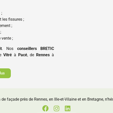
 ;
 les fissures ;
ement ;
;
 vente ;
t
. Nos
conseillers BRETIC
de
Vitré
à
Pacé
, de
Rennes
à
lus
n de façade près de Rennes, en Ille-et-Vilaine et en Bretagne, n’hé